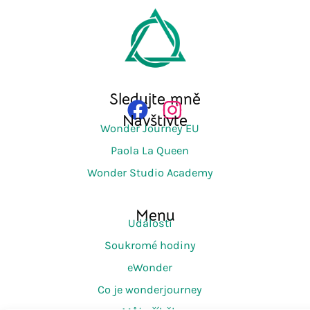
Sledujte mně
Navštivte
Wonder Journey EU
Paola La Queen
Wonder Studio Academy
Menu
Události
Soukromé hodiny
eWonder
Co je wonderjourney