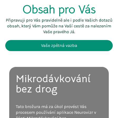
Obsah pro Vás
Připravuji pro Vás pravidelně ale i podle Vašich dotazů
obsah, který Vám pomůže na Vaší cestě za nalezením
Vaše pravého Já.
Vaše zpětná vazba
wonderjourney
eWonder
Mikrodávkování
bez drog
Připravuji pro Vás obsah i mimo soukromé hodiny a
události, který Vám pomůže na Vaší cestě.
Tato brožura má za úkol provést Vás
Prohlédněte si eWonder a najděte svoji cestu.
procesem používání aplikace Neurovizr v