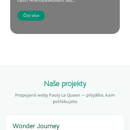
části Mikrodávkování bez…
Číst více
Naše projekty
Propojené weby Paoly La Queen — přejděte, kam
potřebujete
Wonder Journey